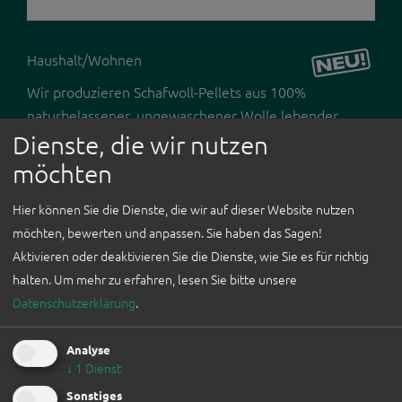
Haushalt/Wohnen
ICH BIN
AUSSTELLER*IN
Wir produzieren Schafwoll-Pellets aus 100%
naturbelassener, ungewaschener Wolle lebender
WEFAIR LINZ
Schafe aus Österreich, vorwiegend aus Kärnten.
Dienste, die wir nutzen
2026
Aufbauend auf den 3 Säulen der Nachhaltigkeit,
möchten
Ökologie und heimischen Wertschöpfung verarbeiten
NEWSLETTER
wir einen Rohstoff, der aufgrund des niedrigen
Hier können Sie die Dienste, die wir auf dieser Website nutzen
FÜR
Marktpreises oft weggeworfen wird bzw.
möchten, bewerten und anpassen. Sie haben das Sagen!
UNTERNEHMEN
kostenpflichtig entsorgt werden muss. Die qualitativ
Aktivieren oder deaktivieren Sie die Dienste, wie Sie es für richtig
hochwertigen Schafwoll-Pellets sind ein ökologischer
halten.
Um mehr zu erfahren, lesen Sie bitte unsere
WORKSHOPS
Multifunktionsdünger mit Langzeitwirkung für
Datenschutzerklärung
.
Gemüse, Obst und Zierpflanzen.
Analyse
↓
1
Dienst
Sonstiges