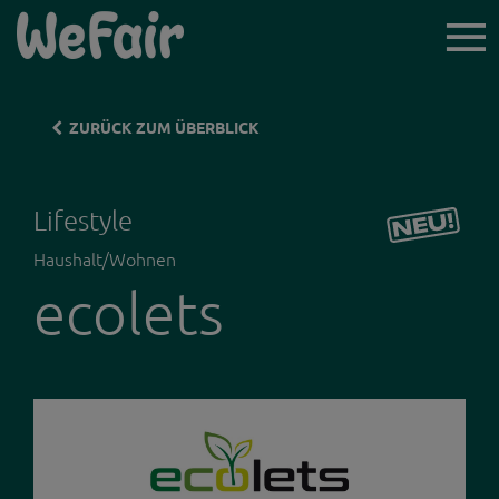
TICKET-
VORVERKAUF
ZURÜCK ZUM ÜBERBLICK
Lifestyle
Haushalt/Wohnen
ICH BIN BESUCHER*IN
ecolets
AUSSTELLER*INNEN
NEWSLETTER
LINZ WOCHENENDE