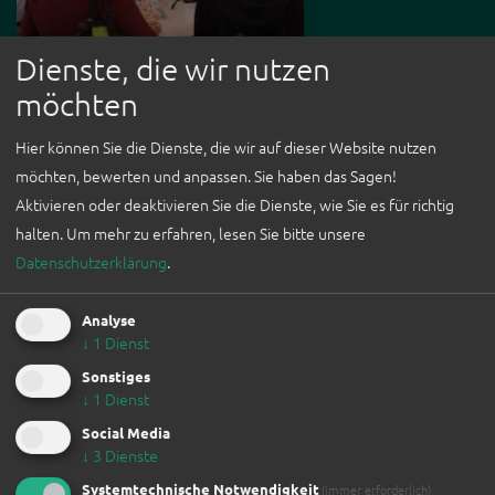
Dienste, die wir nutzen
möchten
RÜCKBLICK
Hier können Sie die Dienste, die wir auf dieser Website nutzen
möchten, bewerten und anpassen. Sie haben das Sagen!
AUSSTELLER*INNENLISTE
Aktivieren oder deaktivieren Sie die Dienste, wie Sie es für richtig
halten.
Um mehr zu erfahren, lesen Sie bitte unsere
Datenschutzerklärung
.
WeFair Linz 2022
Analyse
↓
1
Dienst
Sonstiges
↓
1
Dienst
Social Media
↓
3
Dienste
Systemtechnische Notwendigkeit
(immer erforderlich)