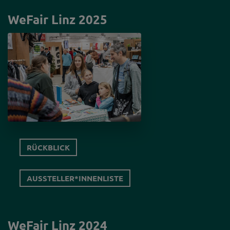
WeFair Linz 2025
ICH BIN
AUSSTELLER*IN
WEFAIR LINZ
2026
NEWSLETTER
FÜR
UNTERNEHMEN
RÜCKBLICK
WORKSHOPS
AUSSTELLER*INNENLISTE
WeFair Linz 2024