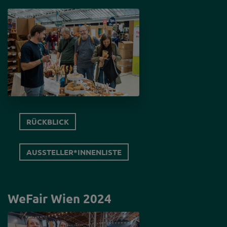
ÜBER UNS
RÜCKBLICK
ÜBER UNS
TEAM
UNSERE
PRÜFKRITERIEN
RÜCKBLICK
GREEN EVENT
AUSSTELLER*INNENLISTE
ORGANISATIONEN
SPONSOR*INNEN
WeFair Wien 2024
PRESSE