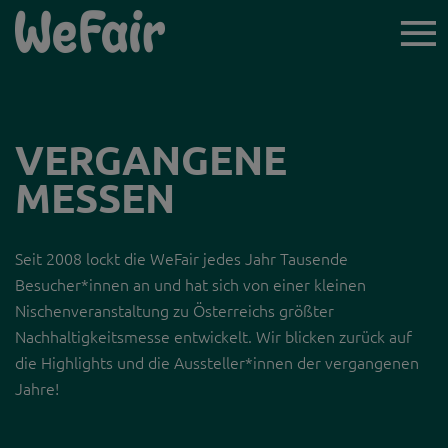
TICKET-
VORVERKAUF
VERGANGENE
MESSEN
ICH BIN BESUCHER*IN
Seit 2008 lockt die WeFair jedes Jahr Tausende
AUSSTELLER*INNEN
Besucher*innen an und hat sich von einer kleinen
Nischenveranstaltung zu Österreichs größter
NEWSLETTER
Nachhaltigkeitsmesse entwickelt. Wir blicken zurück auf
die Highlights und die Aussteller*innen der vergangenen
LINZ WOCHENENDE
Jahre!