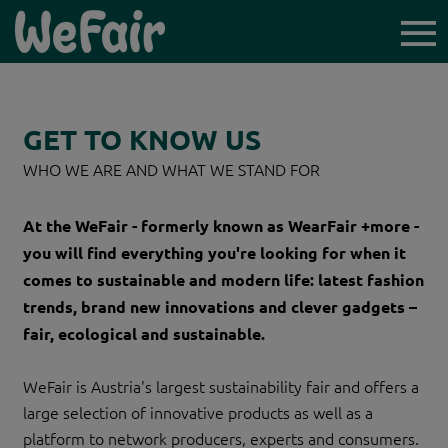
TICKET-
VORVERKAUF
GET TO KNOW US
WHO WE ARE AND WHAT WE STAND FOR
At the WeFair - formerly known as WearFair +more -
ICH BIN BESUCHER*IN
you will find everything you're looking for when it
comes to sustainable and modern life: latest fashion
AUSSTELLER*INNEN
trends, brand new innovations and clever gadgets –
NEWSLETTER
fair, ecological and sustainable.
LINZ WOCHENENDE
WeFair is Austria's largest sustainability fair and offers a
large selection of innovative products as well as a
platform to network producers, experts and consumers.