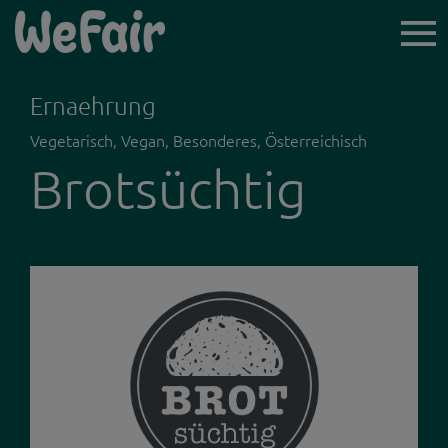
TICKET-
VORVERKAUF
Ernaehrung
Vegetarisch, Vegan, Besonderes, Österreichisch
Brotsüchtig
ICH BIN BESUCHER*IN
AUSSTELLER*INNEN
NEWSLETTER
LINZ WOCHENENDE