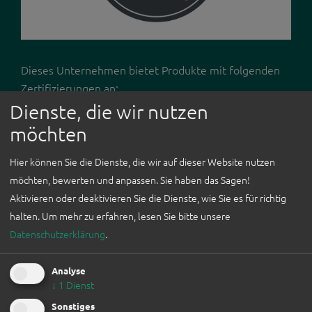
ICH BIN
AUSSTELLER*IN
Dieses Unternehmen bietet Produkte mit folgenden
Zertifizierungen an:
WEFAIR LINZ
Dienste, die wir nutzen
2026
möchten
NEWSLETTER
Hier können Sie die Dienste, die wir auf dieser Website nutzen
FÜR
möchten, bewerten und anpassen. Sie haben das Sagen!
UNTERNEHMEN
Vegetarisch, Vegan, Besonderes, Österreichisch
Aktivieren oder deaktivieren Sie die Dienste, wie Sie es für richtig
halten.
Um mehr zu erfahren, lesen Sie bitte unsere
brotsüchtig – Wir backen richtiges Brot Bei brotsüchtig
WORKSHOPS
Datenschutzerklärung
.
gibt es keine Backmischungen oder Zusatzstoffe. Es
werden nur qualitativ hochwertige, natürliche und
biologische Rohstoffe, die zum allergrößten Teil auch
Analyse
↓
1
Dienst
regional und direkt von den Produzent:innen bezogen
werden, verarbeitet. Alle Zutaten werden von Hand
Sonstiges