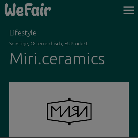
TICKET-
VORVERKAUF
Lifestyle
Sonstige, Österreichisch, EUProdukt
Miri.ceramics
ICH BIN BESUCHER*IN
AUSSTELLER*INNEN
NEWSLETTER
LINZ WOCHENENDE