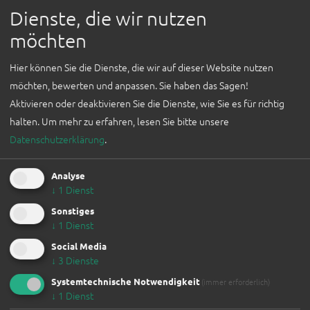
Dienste, die wir nutzen
möchten
Sonstige, Österreichisch, EUProdukt
ICH BIN
Leidenschaft für Form & Funktion - das junge Label
AUSSTELLER*IN
Hier können Sie die Dienste, die wir auf dieser Website nutzen
interpretiert den Ton neu und modern. Elegante
möchten, bewerten und anpassen. Sie haben das Sagen!
Formen, verspielte Oberflächen und zeitlose Farben,
WEFAIR LINZ
Aktivieren oder deaktivieren Sie die Dienste, wie Sie es für richtig
zeichnen die Werke der Linzer Künstlerin. Die
2026
halten.
Um mehr zu erfahren, lesen Sie bitte unsere
Einzelstücke und Kleinserien werden in 100%iger
Datenschutzerklärung
.
NEWSLETTER
Handarbeit, mit besonderen Umgang mit Wasser und
FÜR
Rohstoffen hergestellt.
Analyse
UNTERNEHMEN
↓
1
Dienst
Sonstiges
WORKSHOPS
↓
1
Dienst
Social Media
MIRI.CERAMICS
↓
3
Dienste
Nißlstraße 24,
4040 Linz
ADRESSE:
Systemtechnische Notwendigkeit
(immer erforderlich)
↓
1
Dienst
www.instagram.com/miri.ceramics
INTERNET: