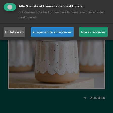
ÜBER UNS
Alle Dienste aktivieren oder deaktivieren
Mit diesem Schalter können Sie alle Dienste aktivieren oder
RÜCKBLICK
deaktivieren.
ÜBER UNS
Ich lehne ab
Ausgewählte akzeptieren
Alle akzeptieren
TEAM
UNSERE
PRÜFKRITERIEN
GREEN EVENT
ORGANISATIONEN
SPONSOR*INNEN
ZURÜCK
PRESSE