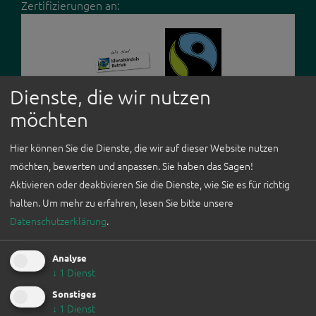
Zertifizierungen an:
ICH BIN
AUSSTELLER*IN
Dienste, die wir nutzen
WEFAIR LINZ
möchten
2026
Herren, Damen, Kinder
Hier können Sie die Dienste, die wir auf dieser Website nutzen
NEWSLETTER
Wie alles mit dem Wunsch, die Welt ein Stückchen
möchten, bewerten und anpassen. Sie haben das Sagen!
FÜR
grüner zu machen, begonnen hat. Und mit der Zeit ein
Aktivieren oder deaktivieren Sie die Dienste, wie Sie es für richtig
UNTERNEHMEN
bunter Mix aus so vielen schönen Dingen geworden
halten.
Um mehr zu erfahren, lesen Sie bitte unsere
ist. Entdecke unser Sortiment aus 100% veganen und
Datenschutzerklärung
.
WORKSHOPS
fair produzierten Produkten. Fair Fashion für Damen,
Herren und Kinder. Accessoires und Lifestyle-
Analyse
↓
1
Dienst
Produkte. Produkte, die Bewusstsein schaffen und
dein Herz höher schlagen lassen. Wir möchten dich
Sonstiges
↓
1
Dienst
herzlich willkommen heißen bei GARY MASH®.