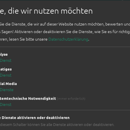
individuelle Wunschtaschen direkt in Wien
e, die wir nutzen möchten
Sie die Dienste, die wir auf dieser Website nutzen möchten, bewerten un
 Sagen! Aktivieren oder deaktivieren Sie die Dienste, wie Sie es für richtig
ren, lesen Sie bitte unsere
Datenschutzerklärung
.
ANNE HERMINE - RECYCLING&UPCYCL
Girardigasse 9/41,
1060 Wien
ADRESSE:
lyse
ISH
Dienst
www.annehermine.com
INTERNET:
stiges
ITOR
Dienst
ial Media
OR
Dienste
 US
temtechnische Notwendigkeit
(immer erforderlich)
Dienst
e Dienste aktivieren oder deaktivieren
 diesem Schalter können Sie alle Dienste aktivieren oder deaktivieren.