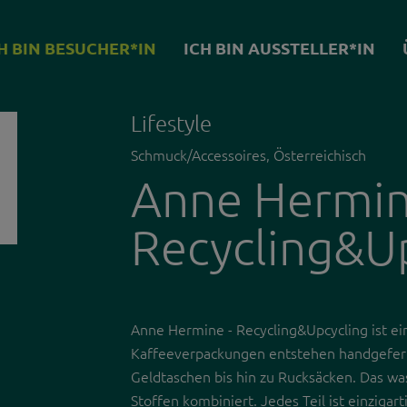
H BIN BESUCHER*IN
ICH BIN AUSSTELLER*IN
SUCHER*IN
ICH BIN AUSSTELLER*IN
R*INNEN
WEFAIR LINZ 2026
Lifestyle
TTER
NEWSLETTER FÜR
Schmuck/Accessoires, Österreichisch
UNTERNEHMEN
Anne Hermin
HENENDE
WORKSHOPS
Recycling&U
Anne Hermine - Recycling&Upcycling ist ei
Kaffeeverpackungen entstehen handgeferti
Geldtaschen bis hin zu Rucksäcken. Das w
Stoffen kombiniert. Jedes Teil ist einziga