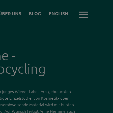
ÜBER UNS
BLOG
ENGLISH
ÜBER UNS
RÜCKBLICK
ÜBER UNS
e -
TEAM
UNSERE
pcycling
PRÜFKRITERIEN
GREEN EVENT
n junges Wiener Label. Aus gebrauchten
ORGANISATIONEN
gte Einzelstücke: von Kosmetik- über
SPONSOR*INNEN
asserabweisende Material wird mit bunten
rtig. Auf Wunsch fertigt Anne Hermine auch