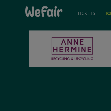
IC
TICKETS
TICKET-VORVERKAUF
ICH BIN BE
AUSSTELLE
NEWSLE
LINZ WOC