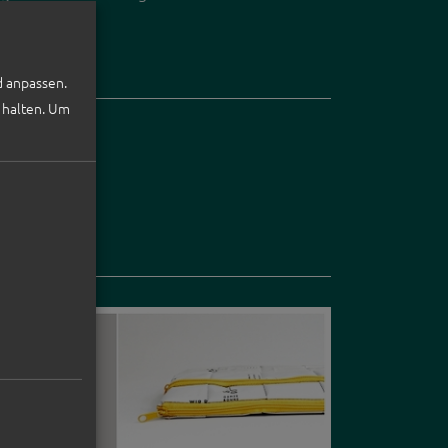
PRESSE
.
KONTAKT
d anpassen.
 halten.
Um
ING