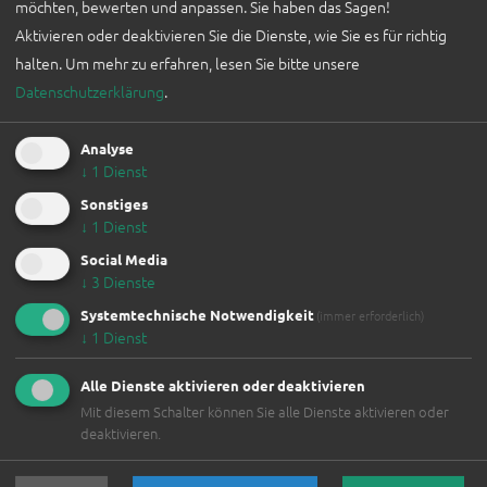
KONTAKT
möchten, bewerten und anpassen. Sie haben das Sagen!
Aktivieren oder deaktivieren Sie die Dienste, wie Sie es für richtig
halten.
Um mehr zu erfahren, lesen Sie bitte unsere
BLOG
Datenschutzerklärung
.
"REGIONALITÄT STATT WEGWERFMODE"
KLIMASCHUTZ-LANDESRAT KAINEDER IM INTERVIEW
Analyse
BLOG
↓
1
Dienst
MEHR
Sonstiges
↓
1
Dienst
Social Media
↓
3
Dienste
Systemtechnische Notwendigkeit
(immer erforderlich)
ENGLISH
↓
1
Dienst
EXHIBITOR
Alle Dienste aktivieren oder deaktivieren
Mit diesem Schalter können Sie alle Dienste aktivieren oder
BLOG
VISITOR
deaktivieren.
GEMEINSAM TRÄUMEN
ABOUT US
NACHHALTIG, FAIR UND AUS BALI