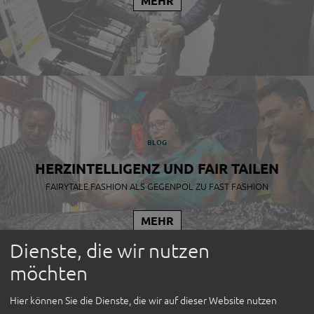
MEHR
ÜBER UNS
RÜCKBLICK
ÜBER UNS
TEAM
UNSERE
BLOG
PRÜFKRITERIEN
HERZINTELLIGENZ UND FAIR TAILEN
FAIRYTALE FASHION ALS GEGENPOL ZU FAST FASHION
GREEN EVENT
MEHR
ORGANISATIONEN
Dienste, die wir nutzen
SPONSOR*INNEN
möchten
PRESSE
Hier können Sie die Dienste, die wir auf dieser Website nutzen